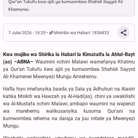
Qur'an Tukufu kwa ajili ya kumuombea Shahidi Sayyid Ali
Khamenei.
7 Julai 2026 - 16:29
Msimbo wa Habari: 1836833
Kwa mujibu wa Shirika la Habari la Kimataifa la Ahlul-Bayt
(as) –ABNA–
Waumini nchini Malawi wamefanya Khatmu
ya Qur'an Tukufu kwa ajili ya kumuombea Shahidi Sayyid
Ali Khamenei Mwenyezi Mungu Amrehemu.
Hafla hiyo imefanyika baada ya Sala ya Adhuhuri na Alasiri
katika Msikiti wa Hawzah ya Al-Hadi(as), chini ya uwakilishi
wa Al-Mustafa nchini Malawi, ambapo waumini na wapenzi
wa marehemu walikusanyika kusoma Qur'ani na
kumwombea rehema na daraja za juu mbele ya Mwenyezi
Mungu.