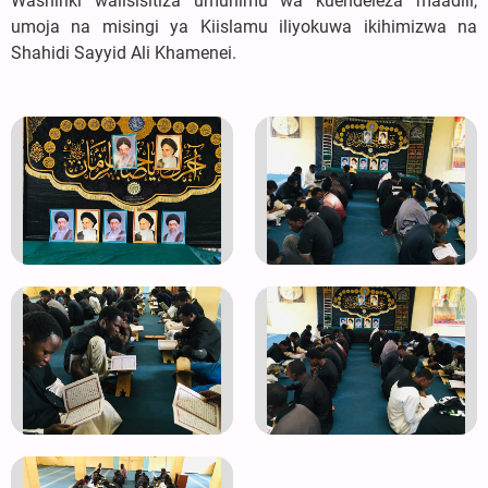
Washiriki walisisitiza umuhimu wa kuendeleza maadili,
umoja na misingi ya Kiislamu iliyokuwa ikihimizwa na
Shahidi Sayyid Ali Khamenei.