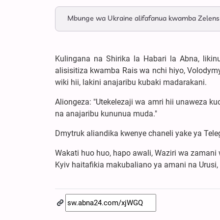
Mbunge wa Ukraine alifafanua kwamba Zelensk
Kulingana na Shirika la Habari la Abna, lik
alisisitiza kwamba Rais wa nchi hiyo, Volodym
wiki hii, lakini anajaribu kubaki madarakani.
Aliongeza: "Utekelezaji wa amri hii unaweza k
na anajaribu kununua muda."
Dmytruk aliandika kwenye chaneli yake ya Telegr
Wakati huo huo, hapo awali, Waziri wa zamani 
Kyiv haitafikia makubaliano ya amani na Urusi,