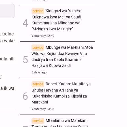
Kiongozi wa Yemen:
service
Kulengwa kwa Meli ya Saudi
Kumeimarisha Mlingano wa
"Mzingiro kwa Mzingiro"
kraine,
Yesterday 22:40
fa wake
Mbunge wa Marekani Atoa
service
Wito wa Kujiondoa Kwenye Vita
la hili
dhidi ya Iran Kabla Gharama
Hazijawa Kubwa Zaidi
3 days ago
."
Robert Kagan: Mataifa ya
service
a ikiwa
Ghuba Hayana Ari Tena ya
Kukaribisha Kambi za Kijeshi za
Marekani
Yesterday 23:08
Mtaalamu wa Marekani:
service
Trump Anajua Mwenyewe Kuwa