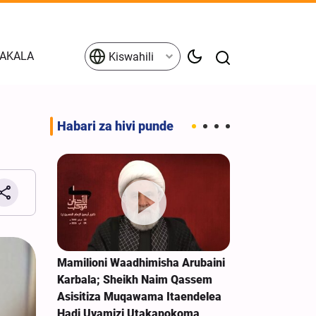
AKALA
Kiswahili
Habari za hivi punde
bulizi
Mamilioni Waadhimisha Arubaini
Jeshi la Yem
a Saudi,
Karbala; Sheikh Naim Qassem
Kushambulia L
Asisitiza Muqawama Itaendelea
katika Uwanj
 Hormuz
Hadi Uvamizi Utakapokoma
Najran