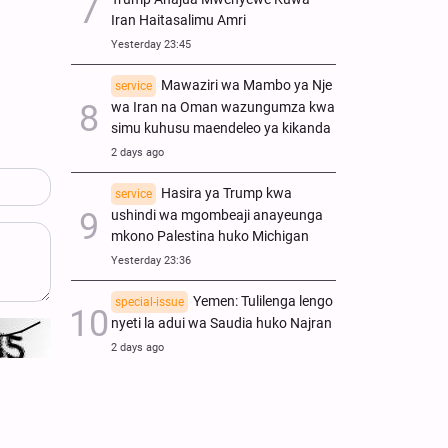
Iran Haitasalimu Amri
Yesterday 23:45
Mawaziri wa Mambo ya Nje
service
wa Iran na Oman wazungumza kwa
simu kuhusu maendeleo ya kikanda
2 days ago
Hasira ya Trump kwa
service
ushindi wa mgombeaji anayeunga
mkono Palestina huko Michigan
Yesterday 23:36
Yemen: Tulilenga lengo
special-issue
nyeti la adui wa Saudia huko Najran
2 days ago