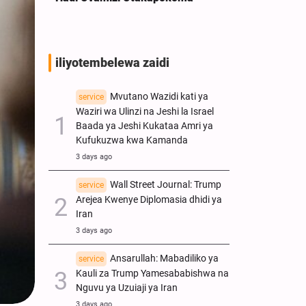
iliyotembelewa zaidi
Mvutano Wazidi kati ya
service
Waziri wa Ulinzi na Jeshi la Israel
Baada ya Jeshi Kukataa Amri ya
Kufukuzwa kwa Kamanda
3 days ago
Wall Street Journal: Trump
service
Arejea Kwenye Diplomasia dhidi ya
Iran
3 days ago
Ansarullah: Mabadiliko ya
service
Kauli za Trump Yamesababishwa na
Nguvu ya Uzuiaji ya Iran
3 days ago