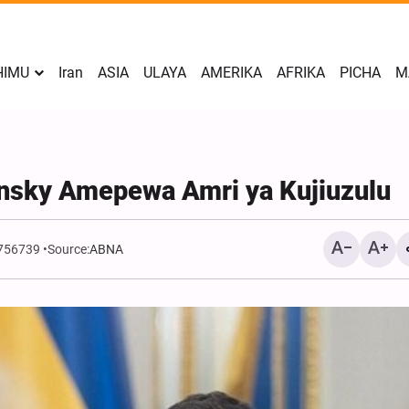
HIMU
Iran
ASIA
ULAYA
AMERIKA
AFRIKA
PICHA
M
nsky Amepewa Amri ya Kujiuzulu
1756739
Source:
ABNA
Yemen Yaongeza Masham
dhidi ya Meli za Mafuta z
Iran Yasisitiza Vitisho
Havitafungua Mlango wa