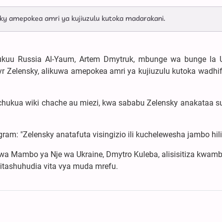
y amepokea amri ya kujiuzulu kutoka madarakani.
inukuu Russia Al-Yaum, Artem Dmytruk, mbunge wa bunge la U
yr Zelensky, alikuwa amepokea amri ya kujiuzulu kutoka wadhi
uchukua wiki chache au miezi, kwa sababu Zelensky anakataa sua
am: "Zelensky anatafuta visingizio ili kuchelewesha jambo hili
wa Mambo ya Nje wa Ukraine, Dmytro Kuleba, alisisitiza kwamb
 itashuhudia vita vya muda mrefu.