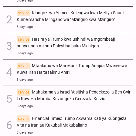
3 days ago
Kiongozi wa Yemen: Kulengwa kwa Meli ya Saudi
service
Kumeimarisha Mlingano wa "Mzingiro kwa Mzingiro"
3 days ago
Hasira ya Trump kwa ushindi wa mgombeaji
service
anayeunga mkono Palestina huko Michigan
3 days ago
Mtaalamu wa Marekani: Trump Anajua Mwenyewe
service
Kuwa Iran Haitasalimu Amri
3 days ago
Mahakama ya Israel Yasitisha Pendekezo la Ben Gvir
service
la Kuweka Mamba Kuzunguka Gereza la Ketziot
3 days ago
Financial Times: Trump Akwama Kati ya Kuongeza
service
Vita na Iran au Kukubali Makubaliano
3 days ago