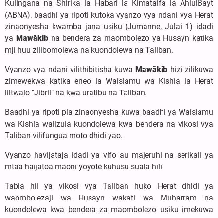
Kulingana na Shirika la Habari la Kimataifa la AhlulBayt
(ABNA), baadhi ya ripoti kutoka vyanzo vya ndani vya Herat
zinaonyesha kwamba jana usiku (Jumanne, Julai 1) idadi
ya
Mawākib
na bendera za maombolezo ya Husayn katika
mji huu zilibomolewa na kuondolewa na Taliban.
Vyanzo vya ndani vilithibitisha kuwa
Mawākib
hizi zilikuwa
zimewekwa katika eneo la Waislamu wa Kishia la Herat
liitwalo "Jibril" na kwa uratibu na Taliban.
Baadhi ya ripoti pia zinaonyesha kuwa baadhi ya Waislamu
wa Kishia walizuia kuondolewa kwa bendera na vikosi vya
Taliban vilifungua moto dhidi yao.
Vyanzo havijataja idadi ya vifo au majeruhi na serikali ya
mtaa haijatoa maoni yoyote kuhusu suala hili.
Tabia hii ya vikosi vya Taliban huko Herat dhidi ya
waombolezaji wa Husayn wakati wa Muharram na
kuondolewa kwa bendera za maombolezo usiku imekuwa