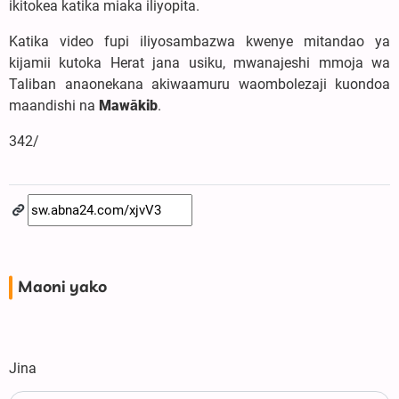
ikitokea katika miaka iliyopita.
Katika video fupi iliyosambazwa kwenye mitandao ya
kijamii kutoka Herat jana usiku, mwanajeshi mmoja wa
Taliban anaonekana akiwaamuru waombolezaji kuondoa
maandishi na
Mawākib
.
342/
Maoni yako
Jina