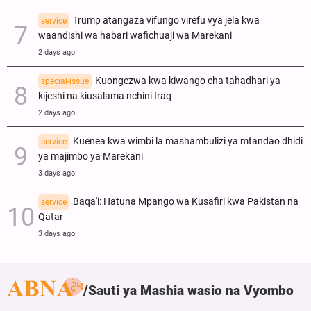
Trump atangaza vifungo virefu vya jela kwa
service
waandishi wa habari wafichuaji wa Marekani
2 days ago
Kuongezwa kwa kiwango cha tahadhari ya
special-issue
kijeshi na kiusalama nchini Iraq
2 days ago
Kuenea kwa wimbi la mashambulizi ya mtandao dhidi
service
ya majimbo ya Marekani
3 days ago
Baqa'i: Hatuna Mpango wa Kusafiri kwa Pakistan na
service
Qatar
3 days ago
Sauti ya Mashia wasio na Vyombo