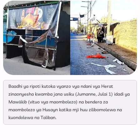
Baadhi ya ripoti kutoka vyanzo vya ndani vya Herat
zinaonyesha kwamba jana usiku (Jumanne, Julai 1) idadi ya
Mawākib (vituo vya maombolezo) na bendera za
maombolezo ya Husayn katika mji huu zilibomolewa na
kuondolewa na Taliban.