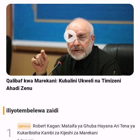
Qalibaf kwa Marekani: Kubalini Ukweli na Timizeni
Ahadi Zenu
iliyotembelewa zaidi
Robert Kagan: Mataifa ya Ghuba Hayana Ari Tena ya
service
Kukaribisha Kambi za Kijeshi za Marekani