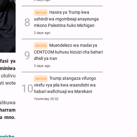
Hasira ya Trump kwa
service
ushindi wa mgombeaji anayeunga
mkono Palestina huko Michigan
2 days ago
Muendelezo wa madai ya
service
CENTCOM kuhusu kizuizi cha bahari
dhidi ya Iran
fasi ya
3 days ago
aminiwa
utulivu
Trump atangaza vifungo
service
ti wote
virefu vya jela kwa waandishi wa
habari wafichuaji wa Marekani
Yesterday 20:32
alikuwa
uharram
a mno.
mwisho,