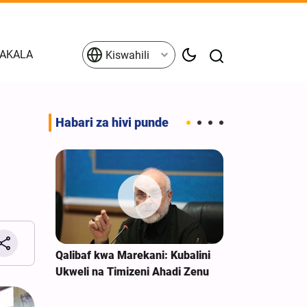
AKALA
Kiswahili
Habari za hivi punde
aliana
Qalibaf kwa Marekani: Kubalini
Balozi wa Iran
ika
Ukweli na Timizeni Ahadi Zenu
Kupinga Silaha
ijana
Imani ya Kidin
Kisiasa