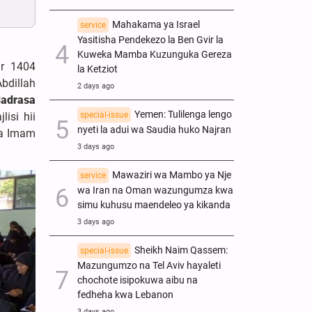
Mahakama ya Israel
service
Yasitisha Pendekezo la Ben Gvir la
Kuweka Mamba Kuzunguka Gereza
ir 1404
la Ketziot
bdillah
2 days ago
adrasa
Yemen: Tulilenga lengo
lisi hii
special-issue
nyeti la adui wa Saudia huko Najran
wa Imam
3 days ago
Mawaziri wa Mambo ya Nje
service
wa Iran na Oman wazungumza kwa
simu kuhusu maendeleo ya kikanda
3 days ago
Sheikh Naim Qassem:
special-issue
Mazungumzo na Tel Aviv hayaleti
chochote isipokuwa aibu na
fedheha kwa Lebanon
3 days ago