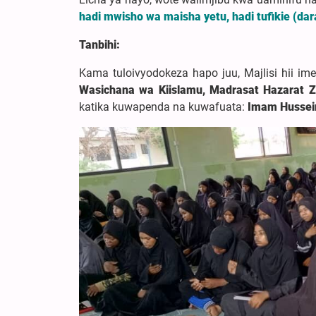
hadi mwisho wa maisha yetu, hadi tufikie (d
Tanbihi:
Kama tuloivyodokeza hapo juu, Majlisi hii i
Wasichana wa Kiislamu, Madrasat Hazarat Z
katika kuwapenda na kuwafuata:
Imam Hussein 