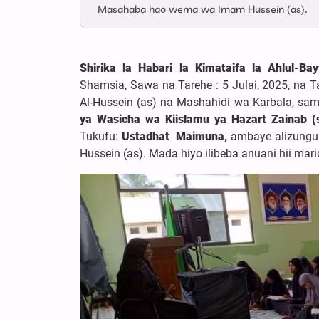
Masahaba hao wema wa Imam Hussein (as).
Shirika la Habari la Kimataifa la Ahlul-B
Shamsia, Sawa na Tarehe : 5 Julai, 2025, na T
Al-Hussein (as) na Mashahidi wa Karbala, s
ya Wasicha wa Kiislamu ya Hazart Zainab (
Tukufu:
Ustadhat Maimuna,
ambaye alizungu
Hussein (as). Mada hiyo ilibeba anuani hii ma