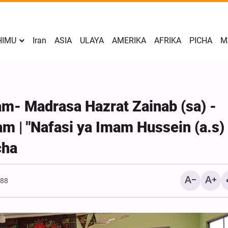
HIMU
Iran
ASIA
ULAYA
AMERIKA
AFRIKA
PICHA
M
am- Madrasa Hazrat Zainab (sa) -
m | "Nafasi ya Imam Hussein (a.s)
cha
888
Iran na Azerbaijan Zakub
Kupanua Ushirikiano kat
Michezo na Masuala ya V