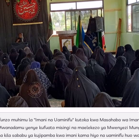
a funzo muhimu la "Imani na Uaminifu" kutoka kwa Masahaba wa Ima
 ya Mwanadamu yenye kufuata misingi na maelekezo ya Mwenyezi Mun
 kila sababu ya kujipamba kwa imani kama hiyo na uaminifu huo w