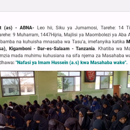
ayt (as) - ABNA-
Leo hii, Siku ya Jumamosi, Tarehe: 14 T
arehe: 9 Muharram, 1447Hijria, Majlisi ya Maombolezi ya Aba A
ambamba na kuhuisha mnasaba wa Tasu'a, imefanyika katika
M
sa), Kigamboni - Dar-es-Salaam - Tanzania
. Khatiba wa Maj
mzia mada muhimu kuhusiana na sifa njema za Masahaba 
ridhawa
:
"Nafasi ya Imam Hussein (a.s) kwa Masahaba wake".