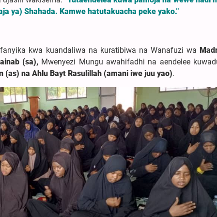
araja ya) Shahada. Kamwe hatutakuacha peke yako."
mefanyika kwa kuandaliwa na kuratibiwa na Wanafuzi wa
Madr
ainab (sa),
Mwenyezi Mungu awahifadhi na aendelee kuwa
(as) na Ahlu Bayt Rasulillah (amani iwe juu yao)
.