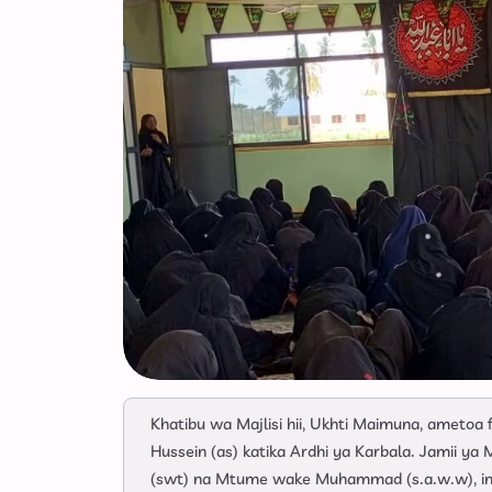
Khatibu wa Majlisi hii, Ukhti Maimuna, ameto
Hussein (as) katika Ardhi ya Karbala. Jamii
(swt) na Mtume wake Muhammad (s.a.w.w), ina