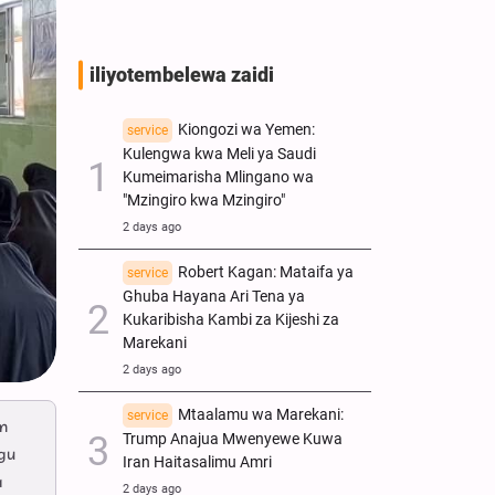
iliyotembelewa zaidi
Kiongozi wa Yemen:
service
Kulengwa kwa Meli ya Saudi
Kumeimarisha Mlingano wa
"Mzingiro kwa Mzingiro"
2 days ago
Robert Kagan: Mataifa ya
service
Ghuba Hayana Ari Tena ya
Kukaribisha Kambi za Kijeshi za
Marekani
2 days ago
Mtaalamu wa Marekani:
service
m
Trump Anajua Mwenyewe Kuwa
gu
Iran Haitasalimu Amri
a
2 days ago