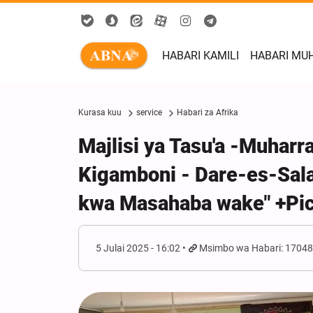
HABARI KAMILI
HABARI MU
Kurasa kuu
service
Habari za Afrika
Majlisi ya Tasu'a -Muharr
Kigamboni - Dare-es-Sala
kwa Masahaba wake" +Pi
5 Julai 2025 - 16:02
Msimbo wa Habari: 1704