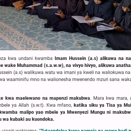
eleza kwa undani kwamba
Imam Hussein (a.s) alikuwa na na
 wake Muhammad (s.a.w.w), na vivyo hivyo, alikuwa anath
in (a.s) walikuwa watu wa imani ya kweli na waliokuwa na 
uwa waaminifu mno na walionesha mwenendo mzuri sana waka
wake kwa maelewano na mapenzi makubwa
. Mara kwa mara, 
ele ya Allah (s.w.t). Kwa mfano,
katika siku ya Tisa ya M
 kwamba malipo yao mbele ya Mwenyezi Mungu ni makubw
u wa kubaki au kuondoka.
 ujasiri wakisema:
"Tutaendelea kuwa pamoja na wewe hadi 