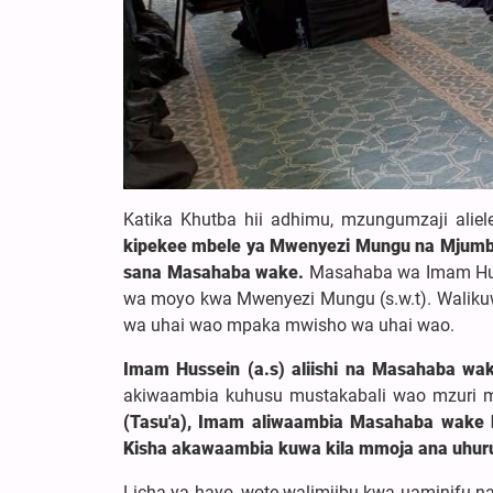
Katika Khutba hii adhimu, mzungumzaji ali
kipekee mbele ya Mwenyezi Mungu na Mjumbe
sana Masahaba wake.
Masahaba wa Imam Husse
wa moyo kwa Mwenyezi Mungu (s.w.t). Walik
wa uhai wao mpaka mwisho wa uhai wao.
Imam Hussein (a.s) aliishi na Masahaba 
akiwaambia kuhusu mustakabali wao mzuri mb
(Tasu'a), Imam aliwaambia Masahaba wake
Kisha akawaambia kuwa kila mmoja ana uhur
Licha ya hayo, wote walimjibu kwa uaminifu na