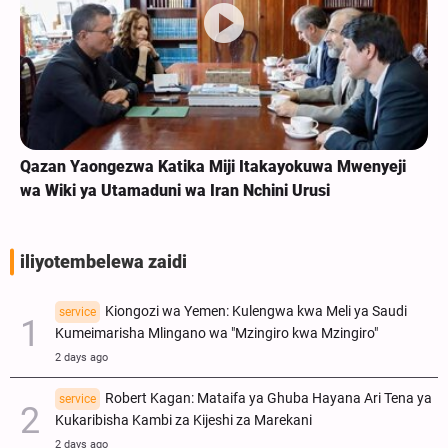
Qazan Yaongezwa Katika Miji Itakayokuwa Mwenyeji
wa Wiki ya Utamaduni wa Iran Nchini Urusi
iliyotembelewa zaidi
Kiongozi wa Yemen: Kulengwa kwa Meli ya Saudi
service
Kumeimarisha Mlingano wa "Mzingiro kwa Mzingiro"
2 days ago
Robert Kagan: Mataifa ya Ghuba Hayana Ari Tena ya
service
Kukaribisha Kambi za Kijeshi za Marekani
2 days ago