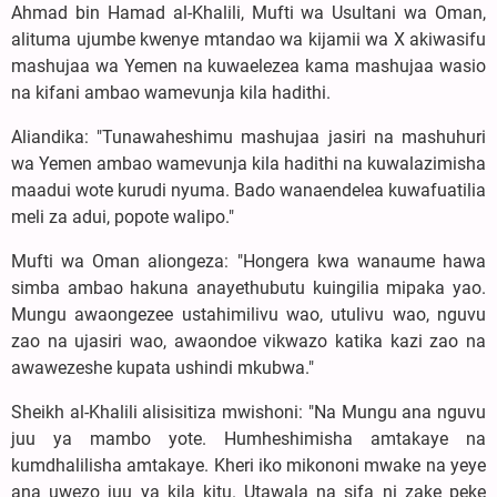
Ahmad bin Hamad al-Khalili, Mufti wa Usultani wa Oman,
alituma ujumbe kwenye mtandao wa kijamii wa X akiwasifu
mashujaa wa Yemen na kuwaelezea kama mashujaa wasio
na kifani ambao wamevunja kila hadithi.
Aliandika: "Tunawaheshimu mashujaa jasiri na mashuhuri
wa Yemen ambao wamevunja kila hadithi na kuwalazimisha
maadui wote kurudi nyuma. Bado wanaendelea kuwafuatilia
meli za adui, popote walipo."
Mufti wa Oman aliongeza: "Hongera kwa wanaume hawa
simba ambao hakuna anayethubutu kuingilia mipaka yao.
Mungu awaongezee ustahimilivu wao, utulivu wao, nguvu
zao na ujasiri wao, awaondoe vikwazo katika kazi zao na
awawezeshe kupata ushindi mkubwa."
Sheikh al-Khalili alisisitiza mwishoni: "Na Mungu ana nguvu
juu ya mambo yote. Humheshimisha amtakaye na
kumdhalilisha amtakaye. Kheri iko mikononi mwake na yeye
ana uwezo juu ya kila kitu. Utawala na sifa ni zake peke