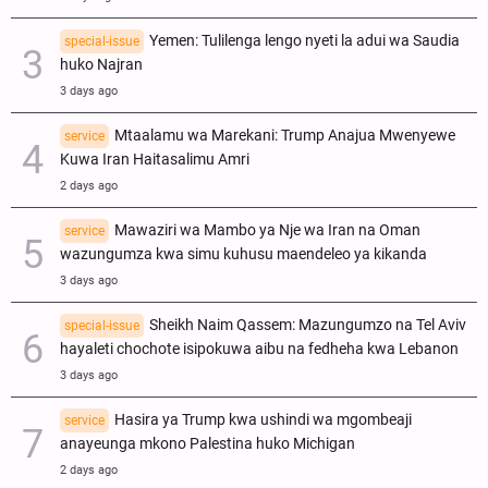
Yemen: Tulilenga lengo nyeti la adui wa Saudia
special-issue
huko Najran
3 days ago
Mtaalamu wa Marekani: Trump Anajua Mwenyewe
service
Kuwa Iran Haitasalimu Amri
2 days ago
Mawaziri wa Mambo ya Nje wa Iran na Oman
service
wazungumza kwa simu kuhusu maendeleo ya kikanda
3 days ago
Sheikh Naim Qassem: Mazungumzo na Tel Aviv
special-issue
hayaleti chochote isipokuwa aibu na fedheha kwa Lebanon
3 days ago
Hasira ya Trump kwa ushindi wa mgombeaji
service
anayeunga mkono Palestina huko Michigan
2 days ago