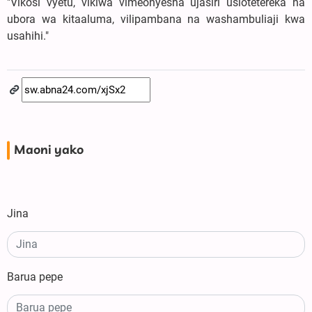
"Vikosi vyetu, vikiwa vimeonyesha ujasiri usiotetereka na
ubora wa kitaaluma, vilipambana na washambuliaji kwa
usahihi."
Maoni yako
Jina
Barua pepe