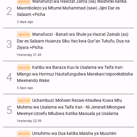
Wanafunzi wa Hawzat Zahra (sa) Washiriki katika
service
Maombolezo ya Mtume Muhammad (saw) Jijini Dar es
Salaam +Picha
2 days ago
Wanafunzi - Banati wa Shule ya Hazrat Zainab (as)
service
Dar es Salaam Huianza Siku Yao kwa Qur’an Tukufu, Dua na
Ziyara +Picha
Yesterday 21:43
Katibu wa Baraza Kuu la Usalama wa Taifa Iran:
service
Mlango wa Hormuz Hautafunguliwa Marekani Isiporekebisha
Mwenendo Wake
3 days ago
Uchambuzi: Mohsen Rezaei Ateuliwa Kuwa Mtu
service
Muhimu wa Usalama wa Taifa Iran - Ni Jenerali Mkongwe
Mwenye Uzoefu Mkubwa Katika Masuala ya Usalama
Yesterday 22:39
Umuhimu wa Dua katika Maisha ya Muumini
service