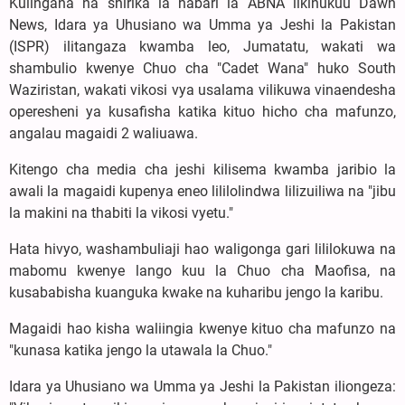
Kulingana na shirika la habari la ABNA likinukuu Dawn
News, Idara ya Uhusiano wa Umma ya Jeshi la Pakistan
(ISPR) ilitangaza kwamba leo, Jumatatu, wakati wa
shambulio kwenye Chuo cha "Cadet Wana" huko South
Waziristan, wakati vikosi vya usalama vilikuwa vinaendesha
operesheni ya kusafisha katika kituo hicho cha mafunzo,
angalau magaidi 2 waliuawa.
Kitengo cha media cha jeshi kilisema kwamba jaribio la
awali la magaidi kupenya eneo lililolindwa lilizuiliwa na "jibu
la makini na thabiti la vikosi vyetu."
Hata hivyo, washambuliaji hao waligonga gari lililokuwa na
mabomu kwenye lango kuu la Chuo cha Maofisa, na
kusababisha kuanguka kwake na kuharibu jengo la karibu.
Magaidi hao kisha waliingia kwenye kituo cha mafunzo na
"kunasa katika jengo la utawala la Chuo."
Idara ya Uhusiano wa Umma ya Jeshi la Pakistan iliongeza: