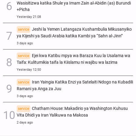
Wasisitizwa katika Shule ya Imam Zain al-Abidin (as) Burundi
+Picha
Yesterday 21:08
Jeshi la Yemen Latangaza Kushambulia Mikusanyiko
service
ya Kijeshi ya Saudi Arabia katika Kambi ya “Sahn al-Jinn”
3 days ago
Ejei kwa Katibu mpya wa Baraza Kuu la Usalama wa
service
Taifa: Kulitumikia taifa la Kiislamu ni wajibu wa lazima
Yesterday 12:50
Iran Yaingia Katika Enzi ya Satelaiti Ndogo na Kubadili
service
Ramani ya Anga za Juu
3 days ago
Chatham House: Makadirio ya Washington Kuhusu
service
Vita Dhidi ya Iran Yalikuwa na Makosa
2 days ago