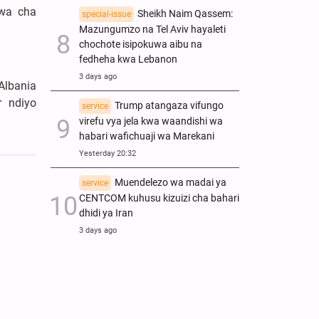
iwa cha
Sheikh Naim Qassem:
special-issue
Mazungumzo na Tel Aviv hayaleti
chochote isipokuwa aibu na
fedheha kwa Lebanon
3 days ago
Albania
r ndiyo
Trump atangaza vifungo
service
virefu vya jela kwa waandishi wa
habari wafichuaji wa Marekani
Yesterday 20:32
Muendelezo wa madai ya
service
CENTCOM kuhusu kizuizi cha bahari
dhidi ya Iran
3 days ago