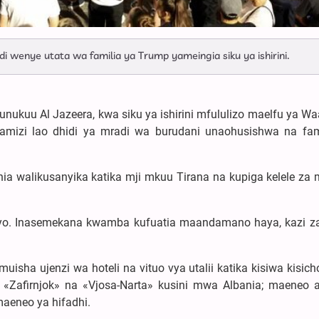
wenye utata wa familia ya Trump yameingia siku ya ishirini.
unukuu Al Jazeera, kwa siku ya ishirini mfululizo maelfu ya Wa
amizi lao dhidi ya mradi wa burudani unaohusishwa na fam
ania walikusanyika katika mji mkuu Tirana na kupiga kelele za
iyo. Inasemekana kwamba kufuatia maandamano haya, kazi za
ha ujenzi wa hoteli na vituo vya utalii katika kisiwa kisich
Zafirnjok» na «Vjosa-Narta» kusini mwa Albania; maeneo
aeneo ya hifadhi.