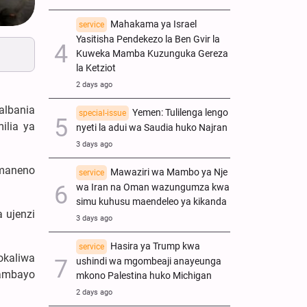
Mahakama ya Israel
service
Yasitisha Pendekezo la Ben Gvir la
Kuweka Mamba Kuzunguka Gereza
la Ketziot
2 days ago
albania
Yemen: Tulilenga lengo
special-issue
ilia ya
nyeti la adui wa Saudia huko Najran
3 days ago
 maneno
Mawaziri wa Mambo ya Nje
service
wa Iran na Oman wazungumza kwa
simu kuhusu maendeleo ya kikanda
 ujenzi
3 days ago
Hasira ya Trump kwa
service
okaliwa
ushindi wa mgombeaji anayeunga
 ambayo
mkono Palestina huko Michigan
2 days ago