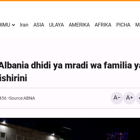
HIMU
Iran
ASIA
ULAYA
AMERIKA
AFRIKA
PICHA
M
bania dhidi ya mradi wa familia y
shirini
456
Source:
ABNA
Kuongezwa kwa kiwango
tahadhari ya kijeshi na 
nchini Iraq