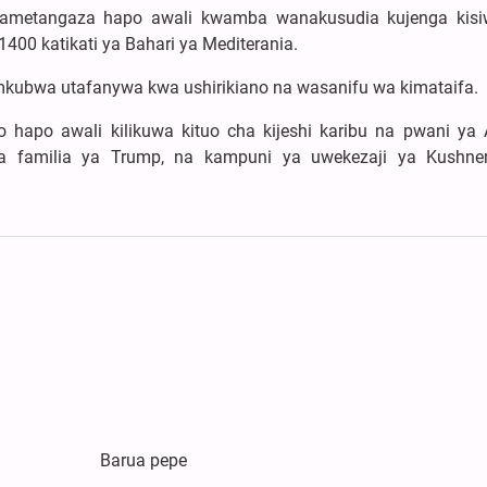
wametangaza hapo awali kwamba wanakusudia kujenga kis
400 katikati ya Bahari ya Mediterania.
mkubwa utafanywa kwa ushirikiano na wasanifu wa kimataifa.
hapo awali kilikuwa kituo cha kijeshi karibu na pwani ya 
ha familia ya Trump, na kampuni ya uwekezaji ya Kushne
Barua pepe