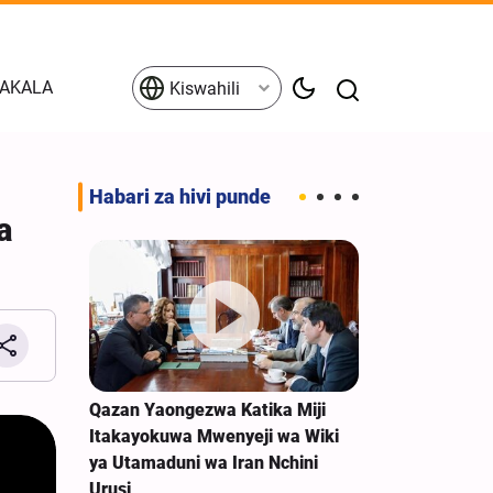
AKALA
Kiswahili
Habari za hivi punde
a
 cha
Qazan Yaongezwa Katika Miji
Trump atangaz
kiusalama
Itakayokuwa Mwenyeji wa Wiki
vya jela kwa 
ya Utamaduni wa Iran Nchini
wafichuaji wa
Urusi