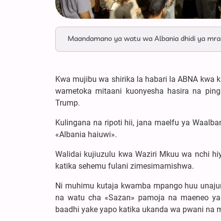
Maandamano ya watu wa Albania dhidi ya mradi 
Kwa mujibu wa shirika la habari la ABNA kwa k
wametoka mitaani kuonyesha hasira na ping
Trump.
Kulingana na ripoti hii, jana maelfu ya Waalb
«Albania haiuwi».
Walidai kujiuzulu kwa Waziri Mkuu wa nchi h
katika sehemu fulani zimesimamishwa.
Ni muhimu kutaja kwamba mpango huu unajumuis
na watu cha «Sazan» pamoja na maeneo ya «
baadhi yake yapo katika ukanda wa pwani na m