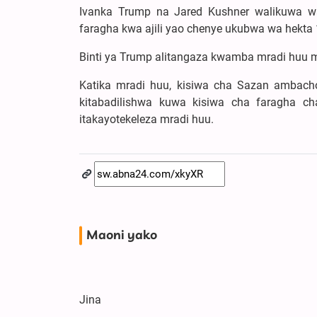
Ivanka Trump na Jared Kushner walikuwa 
faragha kwa ajili yao chenye ukubwa wa hekta 1
Binti ya Trump alitangaza kwamba mradi huu 
Katika mradi huu, kisiwa cha Sazan ambacho 
kitabadilishwa kuwa kisiwa cha faragha c
itakayotekeleza mradi huu.
Maoni yako
Jina