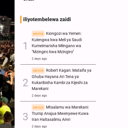
iliyotembelewa zaidi
Kiongozi wa Yemen:
service
Kulengwa kwa Meli ya Saudi
Kumeimarisha Mlingano wa
"Mzingiro kwa Mzingiro"
2 days ago
Robert Kagan: Mataifa ya
service
Ghuba Hayana Ari Tena ya
Kukaribisha Kambi za Kijeshi za
Marekani
2 days ago
Mtaalamu wa Marekani:
service
Trump Anajua Mwenyewe Kuwa
Iran Haitasalimu Amri
2 days ago